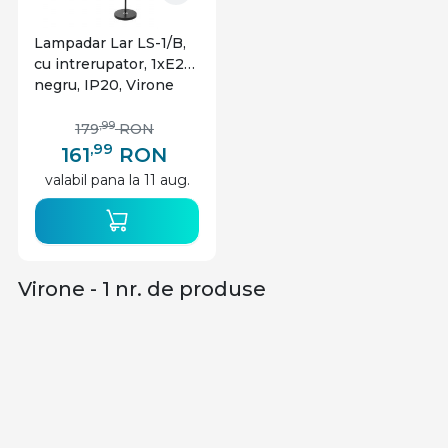
Lampadar Lar LS-1/B,
cu intrerupator, 1xE27,
negru, IP20, Virone
,99
179
RON
,99
161
RON
valabil pana la 11 aug.
Virone - 1 nr. de produse