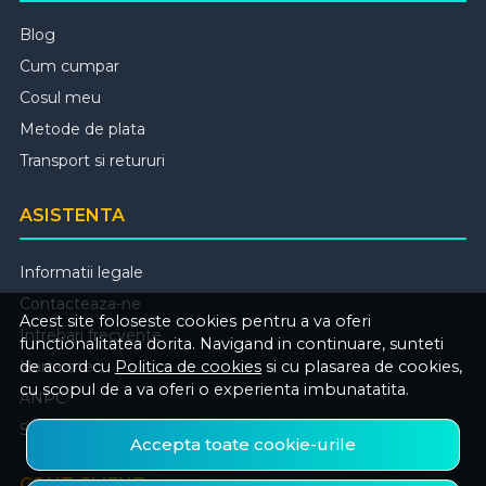
Blog
Cum cumpar
Cosul meu
Metode de plata
Transport si retururi
ASISTENTA
Informatii legale
Contacteaza-ne
Acest site foloseste cookies pentru a va oferi
Intrebari frecvente
functionalitatea dorita. Navigand in continuare, sunteti
de acord cu
Politica de cookies
si cu plasarea de cookies,
Harta site
cu scopul de a va oferi o experienta imbunatatita.
ANPC
Solutionarea litigiilor
Accepta toate cookie-urile
CONT CLIENT