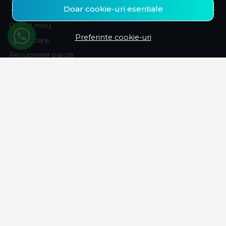
Doar cookie-uri esentiale
Contul meu
Preferinte cookie-uri
Inregistrare
Recuperare parola
Istoric comenzi
Produse favorite
ABONEAZA-TE LA NEWSLETTER
Fii la curent cu toate promotiile si produsele noi din shop!
Email
Aboneaza-te