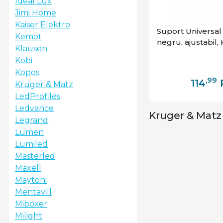
Ideal Lux
Jimi Home
Kaiser Elektro
Suport Universal
Kemot
negru, ajustabil,
Klausen
Kobi
Kopos
,99
114
Kruger & Matz
LedProfiles
Ledvance
Kruger & Matz 
Legrand
Lumen
Lumiled
Masterled
Maxell
Maytoni
Mentavill
Miboxer
Milight