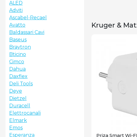
ALED
Adviti
Ascabel-Recael
Kruger & Mat
Avatto
Baldassari Cavi
Baseus
Braytron
Bticino
Cimco
Dahua
Daxflex
Deli Tools
Deye
Dietzel
Duracell
Elettrocanali
Elmark
Emos
Esperanza
Priza Smart Wi-F