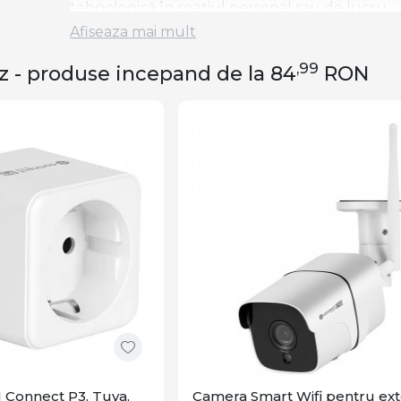
tehnologică în spațiul personal sau de lucru.
Afiseaza mai mult
,99
z - produse incepand de la 84
RON
I Connect P3, Tuya,
Camera Smart Wifi pentru ext