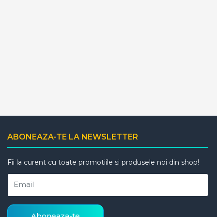
ABONEAZA-TE LA NEWSLETTER
Fii la curent cu toate promotiile si produsele noi din shop!
Email
Aboneaza-te