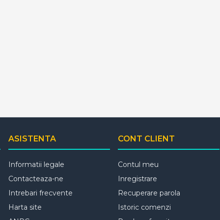
ASISTENTA
CONT CLIENT
Informatii legale
Contul meu
Contacteaza-ne
Inregistrare
Intrebari frecvente
Recuperare parola
Harta site
Istoric comenzi