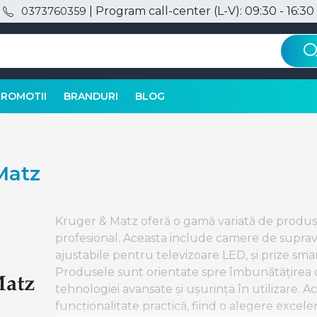
| Program call-center (L-V): 09:30 - 16:30
0373760359
PROMOTII
BRANDURI
BLOG
Matz
Kruger & Matz oferă o gamă variată de produse 
profesional. Aceasta include camere de suprav
ajustabile pentru televizoare LED, și prize sm
Produsele sunt orientate spre îmbunătățirea co
tehnologiei avansate și ușurința în utilizare
funcționalitate practică, fiind o alegere excel