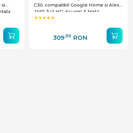
si
C30, compatibil Google Home si Alexa,
 Matz
2MP, full HD, Kruger & Matz
,99
309
RON