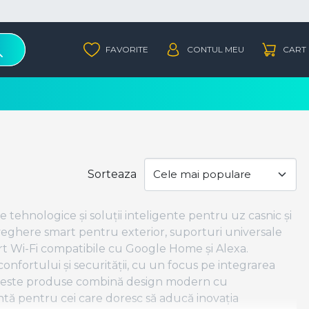
Sorteaza
tehnologice și soluții inteligente pentru uz casnic și
eghere smart pentru exterior, suporturi universale
art Wi-Fi compatibile cu Google Home și Alexa.
nfortului și securității, cu un focus pe integrarea
. Aceste produse combină design modern cu
entă pentru cei care doresc să aducă inovația