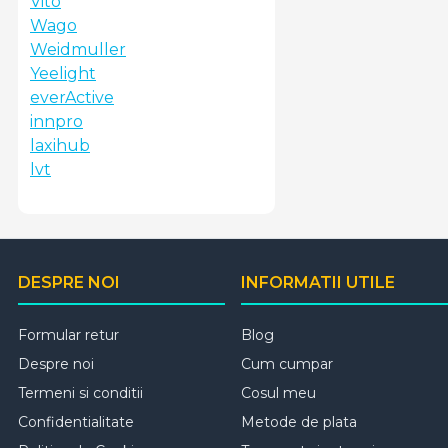
Vito
Wago
Weidmuller
Yeelight
everActive
innpro
laxihub
lvt
DESPRE NOI
INFORMATII UTILE
Formular retur
Blog
Despre noi
Cum cumpar
Termeni si conditii
Cosul meu
Confidentialitate
Metode de plata