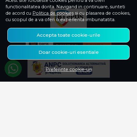
Acest site foloseste cookies pentru a va oferi
functionalitatea dorita. Navigand in continuare, sunteti
de acord cu
Politica de cookies
si cu plasarea de cookies,
cu scopul de a va oferi o experienta imbunatatita.
Accepta toate cookie-urile
Doar cookie-uri esentiale
Preferinte cookie-uri
© Savelectro 2026
Magazin online creat cu MerchantPro