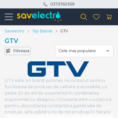
0373760359
Savelectro
Top Brands
GTV
GTV
Filtreaza
GTV este un brand polonez recunoscut pentru
furnizarea de produse de calitate și accesibile, cu
peste 20 de ani de experiență în combinarea
ergonomiei cu designul. Compania este cunoscută
pentru dezvoltarea constantă a gamei sale de
produse, adăugând sute de noi produse în fiecare