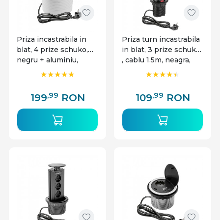
Priza incastrabila in
Priza turn incastrabila
blat, 4 prize schuko,
in blat, 3 prize schuko
negru + aluminiu,
, cablu 1.5m, neagra,
cablu 1.5m, GTV
GTV
,99
,99
199
RON
109
RON