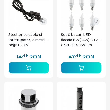
Stecher cu cablu si
Set 6 becuri LED
intrerupator, 2 metri,
flacara 8W(54W) GTV,
negru, GTV
C37L, E14, 720 lm,
lumina neutra (4000
K), clasa energetica F
,49
,49
14
RON
47
RON