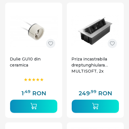
Dulie GU10 din
Priza incastrabila
ceramica
dreptunghiulara
MULTISOFT, 2x
Schuko, USB A+C,
RJ45, HDMI, 1.5 m,
aluminiu, GTV
,49
,99
1
RON
249
RON