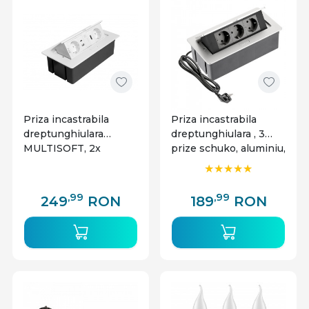
Priza incastrabila
Priza incastrabila
dreptunghiulara
dreptunghiulara , 3
MULTISOFT, 2x
prize schuko, aluminiu,
Schuko, USB A+C,
prize negre, GTV
RJ45, HDMI,1.5 m, alba,
GTV
,99
,99
249
RON
189
RON