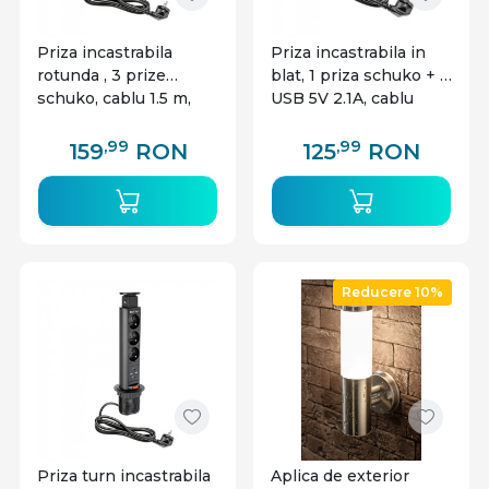
Priza incastrabila
Priza incastrabila in
rotunda , 3 prize
blat, 1 priza schuko + 2
schuko, cablu 1.5 m,
USB 5V 2.1A, cablu
neagra, GTV
1.5m, negru + aluminiu,
GTV
,99
,99
159
RON
125
RON
Reducere 10%
Priza turn incastrabila
Aplica de exterior