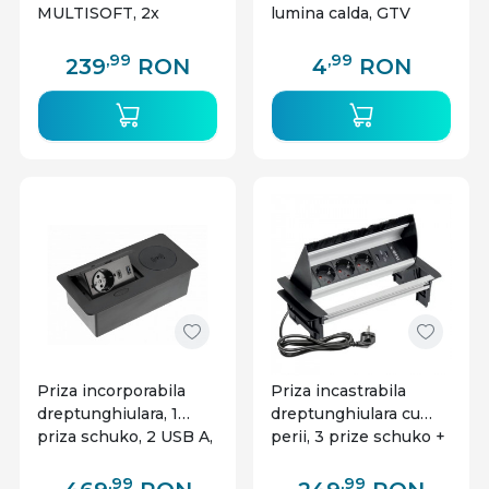
MULTISOFT, 2x
lumina calda, GTV
Schuko, USB A+C,
RJ45,1.5 m, aluminiu,
,99
,99
239
RON
4
RON
GTV
Priza incorporabila
Priza incastrabila
dreptunghiulara, 1
dreptunghiulara cu
priza schuko, 2 USB A,
perii, 3 prize schuko +
cablu 1.5 m, neagra,
2 USB 5V 2.1A, cablu
incarcare wireless,
1.5m, aluminiu, GTV
,99
,99