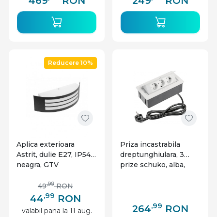
469
RON
249
RON
GTV
Reducere 10%
Aplica exterioara
Priza incastrabila
Astrit, dulie E27, IP54,
dreptunghiulara, 3
neagra, GTV
prize schuko, alba,
GTV
,99
49
RON
,99
44
RON
,99
264
RON
valabil pana la 11 aug.