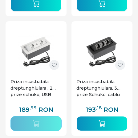
Priza incastrabila
Priza incastrabila
dreptunghiulara , 2
dreptunghiulara, 3
prize schuko, USB
prize Schuko, cablu
A+C, cablu 1.5m, alba,
1.5m, neagra, GTV
GTV
,99
,18
189
RON
193
RON