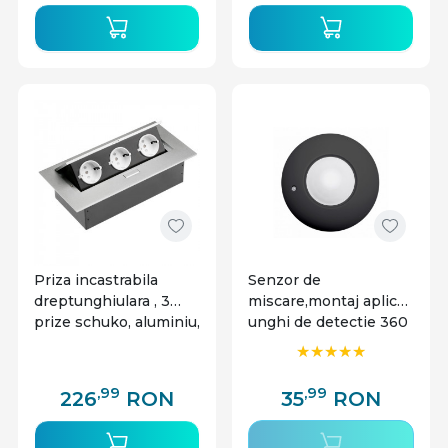
Priza incastrabila
Senzor de
dreptunghiulara , 3
miscare,montaj aplicat,
prize schuko, aluminiu,
unghi de detectie 360
fara cablu, GTV
de grade, negru, GTV
,99
,99
226
RON
35
RON