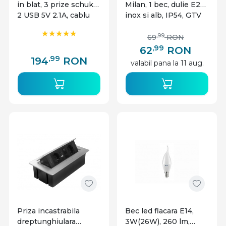
in blat, 3 prize schuko
Milan, 1 bec, dulie E27,
2 USB 5V 2.1A, cablu
inox si alb, IP54, GTV
1.5m, neagra, GTV
,99
69
RON
,99
62
RON
,99
194
RON
valabil pana la 11 aug.
Priza incastrabila
Bec led flacara E14,
dreptunghiulara
3W(26W), 260 lm,