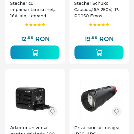
Stecher cu
Stecher Schuko
impamantare si inel,
Cauciuc,16A 250V, IP44
16A, alb, Legrand
P0050 Emos
,99
,99
12
RON
19
RON
Adaptor universal
Priza cauciuc, neagra,