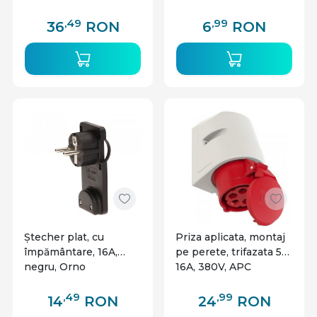
,49
,99
36
RON
6
RON
Ștecher plat, cu
Priza aplicata, montaj
împământare, 16A,
pe perete, trifazata 5P
negru, Orno
16A, 380V, APC
,49
,99
14
RON
24
RON