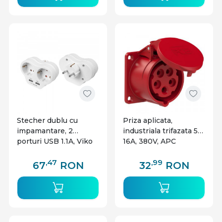
Stecher dublu cu
Priza aplicata,
impamantare, 2
industriala trifazata 5P
porturi USB 1.1A, Viko
16A, 380V, APC
,47
,99
67
RON
32
RON