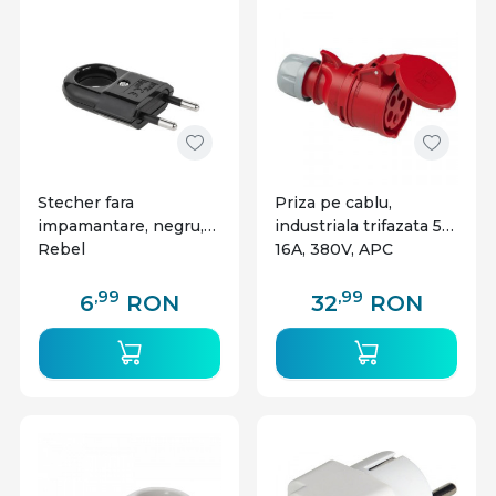
Stecher fara
Priza pe cablu,
impamantare, negru,
industriala trifazata 5P
Rebel
16A, 380V, APC
,99
,99
6
RON
32
RON