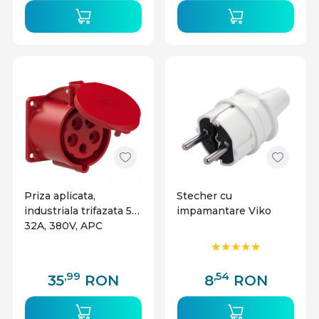
Priza aplicata,
Stecher cu
industriala trifazata 5P
impamantare Viko
32A, 380V, APC
,99
,54
35
RON
8
RON