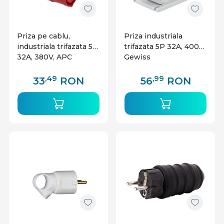
Priza pe cablu,
Priza industriala
industriala trifazata 5P
trifazata 5P 32A, 400V,
32A, 380V, APC
Gewiss
,49
,99
33
RON
56
RON