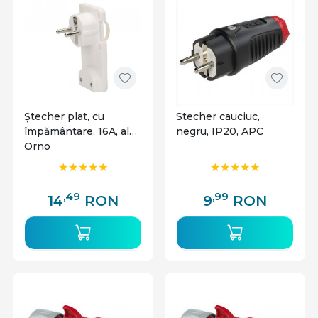
Ștecher plat, cu
Stecher cauciuc,
împământare, 16A, alb,
negru, IP20, APC
Orno
,49
,99
14
RON
9
RON