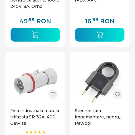
pentru calatorie, 100-
IP20, APC
240V, 8A, Orno
,99
,99
49
RON
16
RON
Fisa industriala mobila
Stecher fara
trifazata 5P 32A, 400V,
impamantare, negru,
Gewiss
Pawbol