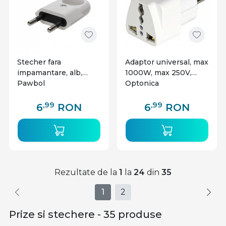
Stecher fara
Adaptor universal, max
impamantare, alb,
1000W, max 250V,
Pawbol
Optonica
,99
,99
6
RON
6
RON
Rezultate de la
1
la
24
din
35
1
2
Prize si stechere - 35 produse