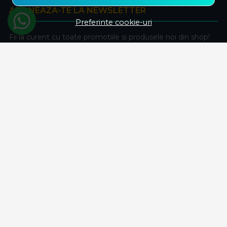
ABONEAZA-TE LA NEWSLETTER
Preferinte cookie-uri
Fii la curent cu toate promotiile si produsele noi din shop!
Email
Aboneaza-te