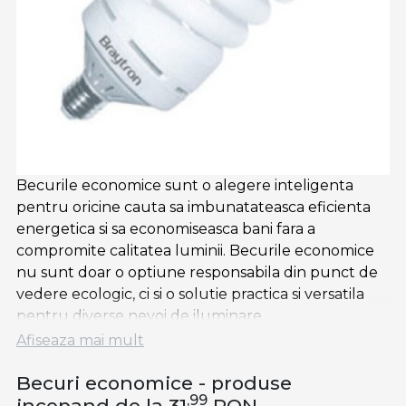
Becurile economice sunt o alegere inteligenta
pentru oricine cauta sa imbunatateasca eficienta
energetica si sa economiseasca bani fara a
compromite calitatea luminii. Becurile economice
nu sunt doar o optiune responsabila din punct de
vedere ecologic, ci si o solutie practica si versatila
pentru diverse nevoi de iluminare.
Afiseaza mai mult
Cu clasificarea A++, becurile economice reusesc sa
ofere luminozitate si claritate intr-un mod care
Becuri economice - produse
minimizeaza consumul de energie. Indiferent daca
,99
incepand de la 31
RON