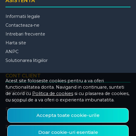
ASISTENTA
Informatii legale
Contacteaza-ne
Intrebari frecvente
Harta site
ANPC
Solutionarea litigiilor
CONT CLIENT
Acest site foloseste cookies pentru a va oferi
functionalitatea dorita. Navigand in continuare, sunteti
Contul meu
de acord cu
Politica de cookies
si cu plasarea de cookies,
cu scopul de a va oferi o experienta imbunatatita.
Inregistrare
Recuperare parola
Accepta toate cookie-urile
Istoric comenzi
Produse favorite
Doar cookie-uri esentiale