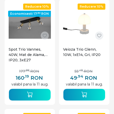
Reducere 10%
Reducere 10%
,80
Economisesti 17
RON
Spot Trio Vannes,
Veioza Trio Glenn,
40W, Mat de Alama,
10W, 1xE14, Gri, IP20
IP20, 3xE27
,99
,49
177
RON
55
RON
,19
,94
160
RON
49
RON
valabil pana la 11 aug.
valabil pana la 11 aug.