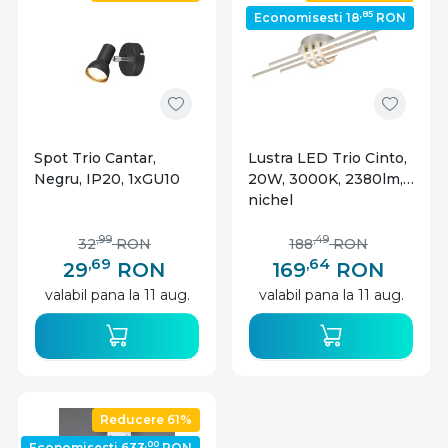
,85
Economisesti 18
RON
Spot Trio Cantar,
Lustra LED Trio Cinto,
Negru, IP20, 1xGU10
20W, 3000K, 2380lm,
nichel
,99
,49
32
RON
188
RON
,69
,64
29
RON
169
RON
valabil pana la 11 aug.
valabil pana la 11 aug.
Reducere 61%
,00
Economisesti 633
RON