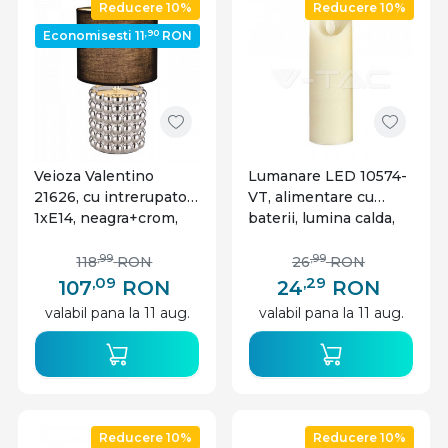
Reducere 10%
Reducere 10%
,90
Economisesti 11
RON
Veioza Valentino
Lumanare LED 10574-
21626, cu intrerupator,
VT, alimentare cu
1xE14, neagra+crom,
baterii, lumina calda,
IP20, Globo
alba, IP20, V-TAC
,99
,99
118
RON
26
RON
,09
,29
107
RON
24
RON
valabil pana la 11 aug.
valabil pana la 11 aug.
Reducere 10%
Reducere 10%