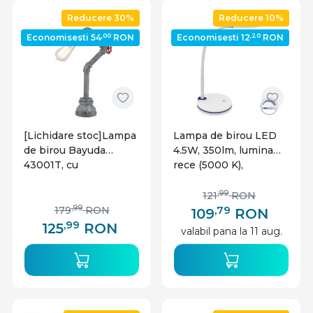
Reducere 30%
Reducere 10%
,00
,20
Economisesti 54
RON
Economisesti 12
RON
[Lichidare stoc]Lampa
Lampa de birou LED
de birou Bayuda
4.5W, 350lm, lumina
43001T, cu
rece (5000 K),
intrerupator, 1xE27, gri,
dimabila, alba,
IP20, Globo
Braytron
,99
121
RON
,79
,99
179
RON
109
RON
,99
125
RON
valabil pana la 11 aug.