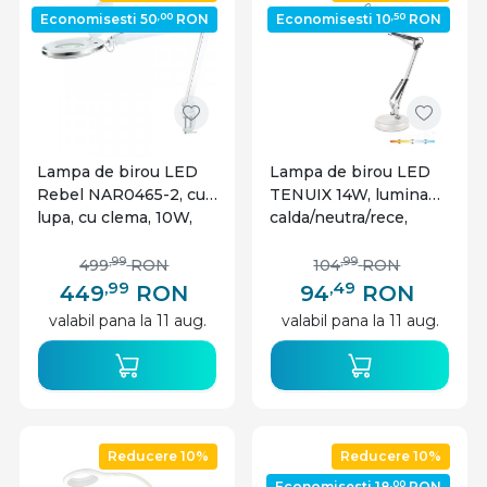
,00
,50
Economisesti 50
RON
Economisesti 10
RON
Lampa de birou LED
Lampa de birou LED
Rebel NAR0465-2, cu
TENUIX 14W, lumina
lupa, cu clema, 10W,
calda/neutra/rece,
730lm, lumina rece,
800lm, alba, Kobi
Rebel
,99
,99
499
RON
104
RON
,99
,49
449
RON
94
RON
valabil pana la 11 aug.
valabil pana la 11 aug.
Reducere 10%
Reducere 10%
,00
Economisesti 18
RON