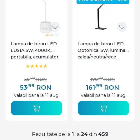
Lampa de birou LED
Lampa de birou LED
LUSIA 5W, 4000K,
Optonica, 5W, lumina
portabila, acumulator,
calda/neutra/rece
suport telefon si
(3000-6000K), neagra,
pixuri, alba, Kobi
USB, incarcare
wireless, dimabila
,99
,99
59
RON
179
RON
,99
,99
53
RON
161
RON
valabil pana la 11 aug.
valabil pana la 11 aug.
Rezultate de la
1
la
24
din
459