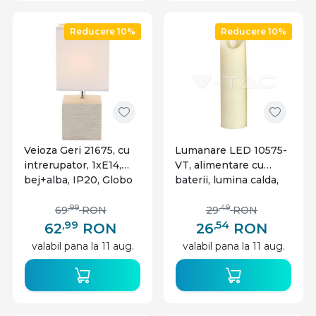
Reducere 10%
Reducere 10%
Veioza Geri 21675, cu
Lumanare LED 10575-
intrerupator, 1xE14,
VT, alimentare cu
bej+alba, IP20, Globo
baterii, lumina calda,
alba, IP20, V-TAC
,99
,49
69
RON
29
RON
,99
,54
62
RON
26
RON
valabil pana la 11 aug.
valabil pana la 11 aug.