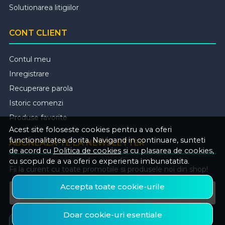
Solutionarea litigiilor
CONT CLIENT
Contul meu
Inregistrare
Recuperare parola
Istoric comenzi
Produse favorite
Acest site foloseste cookies pentru a va oferi
functionalitatea dorita. Navigand in continuare, sunteti
ABONEAZA-TE LA NEWSLETTER
de acord cu
Politica de cookies
si cu plasarea de cookies,
cu scopul de a va oferi o experienta imbunatatita.
Fii la curent cu toate promotiile si produsele noi din shop!
Accepta toate cookie-urile
Email
Doar cookie-uri esentiale
Aboneaza-te