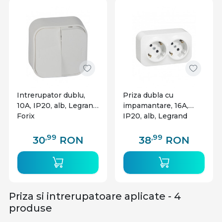
Indiferent de cerintele specifice ale spatiului tau,
este important sa optezi pentru prize de la brand-
uri de incredere, cum ar fi
prizele Schneider
.
Acestea reprezinta o solutie practica si sigura pentu
alimentarea dispozitivelor electrice intr-un mod
comod si eficient.
Intrerupator dublu,
Priza dubla cu
10A, IP20, alb, Legrand
impamantare, 16A,
Forix
IP20, alb, Legrand
Forix
,99
,99
30
RON
38
RON
Priza si intrerupatoare aplicate - 4
produse