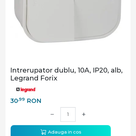
Intrerupator dublu, 10A, IP20, alb,
Legrand Forix
,99
30
RON
−
+
Adauga in cos