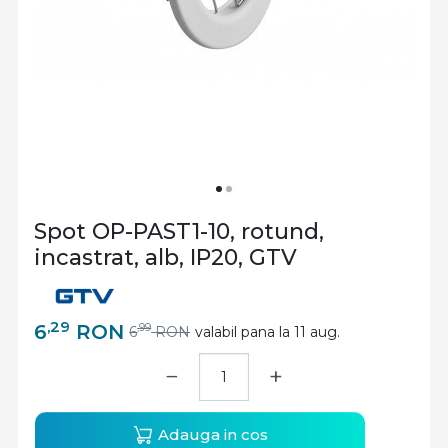
Spot OP-PAST1-10, rotund,
incastrat, alb, IP20, GTV
,29
6
RON
,99
6
RON
valabil pana la 11 aug.
−
+
Adauga in cos