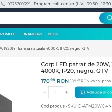
| Program call-center (L-V): 09:30 - 16:30
0373760359
PROMOTII
BRANDURI
BLOG
, 1920lm, lumina naturala 4000K, IP20, negru, GTV
Corp LED patrat de 20W, 
4000K, IP20, negru, GTV
,99
170
RON
,99
189
RON
valabil pana 
−
+
Adauga in co
Cod produs - SKU
D-ATM20WCK-N