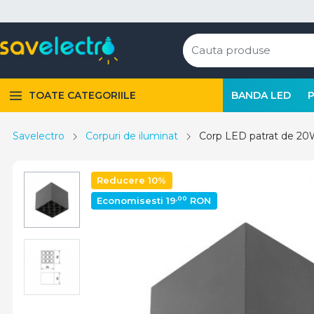
TOATE CATEGORIILE
BANDA LED
Savelectro
Corpuri de iluminat
Corp LED patrat de 20W
Reducere 10%
,00
Economisesti 19
RON