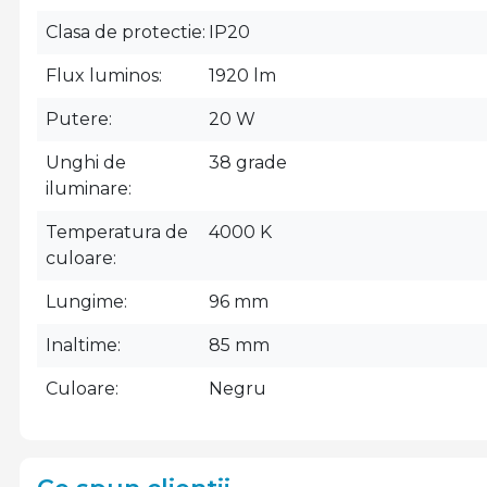
Clasa de protectie
IP20
Flux luminos
1920 lm
Putere
20 W
Unghi de
38 grade
iluminare
Temperatura de
4000 K
culoare
Lungime
96 mm
Inaltime
85 mm
Culoare
Negru