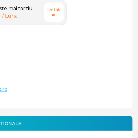
te mai tarziu
Detalii
aici
N
/ Luna
.ro
TIONALE