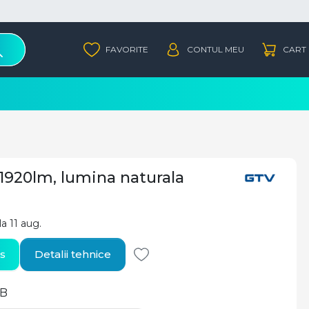
1920lm, lumina naturala
la 11 aug.
s
Detalii tehnice
B