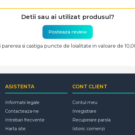
Detii sau ai utilizat produsul?
Posteaza review
ti parerea si castiga puncte de loialitate in valoare de 10,
ASISTENTA
CONT CLIENT
Informatii legale
Contul meu
Contacteaza-ne
Inregistrare
Intrebari frecvente
Recuperare parola
Harta site
Istoric comenzi