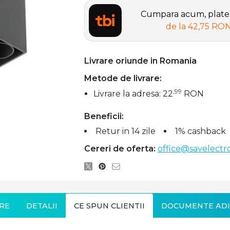
Cumpara acum, plates
de la
42,75 RO
Livrare oriunde in Romania
Metode de livrare:
,99
Livrare la adresa: 22
RON
Beneficii:
Retur in 14 zile
1% cashback
Cereri de oferta:
office@savelectro
RE
DETALII
CE SPUN CLIENTII
DOCUMENTE ADI