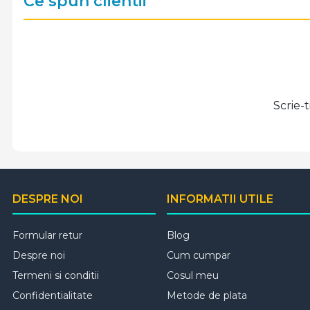
Ce spun clientii
Scrie-
DESPRE NOI
INFORMATII UTILE
Formular retur
Blog
Despre noi
Cum cumpar
Termeni si conditii
Cosul meu
Confidentialitate
Metode de plata