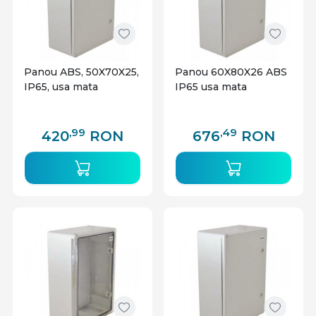
Panou ABS, 50X70X25,
Panou 60X80X26 ABS
IP65, usa mata
IP65 usa mata
,99
,49
420
RON
676
RON