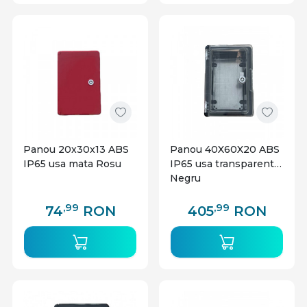
Panou 20x30x13 ABS
Panou 40X60X20 ABS
IP65 usa mata Rosu
IP65 usa transparenta
Negru
,99
,99
74
RON
405
RON