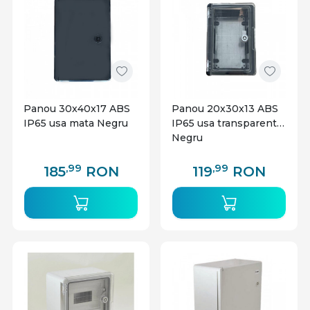
Panou 30x40x17 ABS
Panou 20x30x13 ABS
IP65 usa mata Negru
IP65 usa transparenta
Negru
,99
,99
185
RON
119
RON