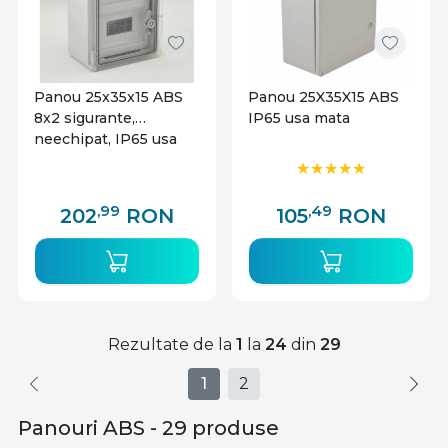
Panou 25x35x15 ABS
Panou 25X35X15 ABS
8x2 sigurante,
IP65 usa mata
neechipat, IP65 usa
transparenta
,99
,49
202
RON
105
RON
Rezultate de la
1
la
24
din
29
1
2
Panouri ABS - 29 produse