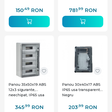
,49
,99
150
RON
781
RON
Panou 35x50x19 ABS
Panou 30x40x17 ABS
12x3 sigurante,
IP65 usa transparenta
neechipat, IP65 usa
Negru
transparenta
,99
,99
345
RON
203
RON