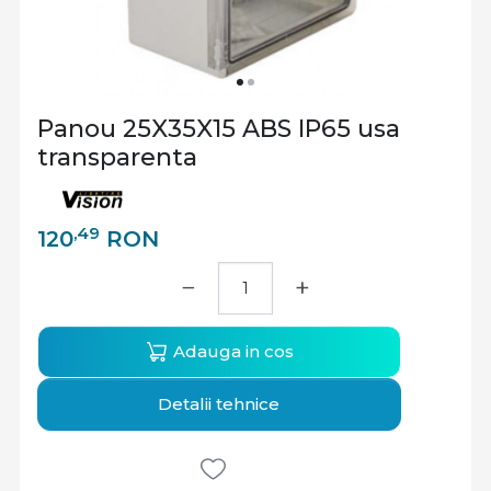
Panou 25X35X15 ABS IP65 usa
transparenta
,49
120
RON
−
+
Adauga in cos
Detalii tehnice