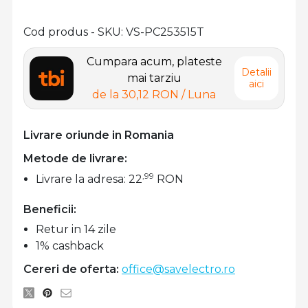
Cod produs - SKU
VS-PC253515T
Cumpara acum, plateste
Detalii
mai tarziu
aici
de la
30,12 RON
/ Luna
Livrare oriunde in Romania
Metode de livrare:
,99
Livrare la adresa: 22
RON
Beneficii:
Retur in 14 zile
1% cashback
Cereri de oferta:
office@savelectro.ro