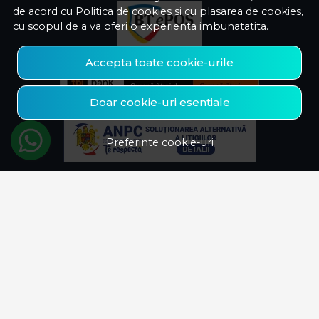
de acord cu
Politica de cookies
si cu plasarea de cookies,
cu scopul de a va oferi o experienta imbunatatita.
Accepta toate cookie-urile
Doar cookie-uri esentiale
Preferinte cookie-uri
© Savelectro 2026
Magazin online creat cu MerchantPro