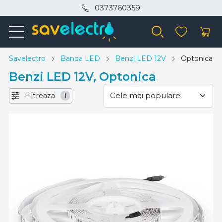
0373760359
Savelectro
Banda LED
Benzi LED 12V
Optonica
Benzi LED 12V, Optonica
Filtreaza
1