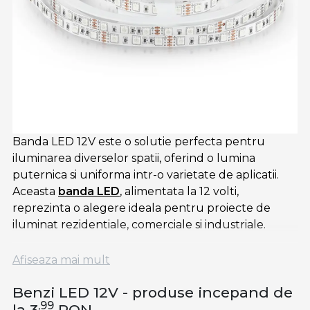
Banda LED 12V este o solutie perfecta pentru
iluminarea diverselor spatii, oferind o lumina
puternica si uniforma intr-o varietate de aplicatii.
Aceasta
banda LED
, alimentata la 12 volti,
reprezinta o alegere ideala pentru proiecte de
iluminat rezidentiale, comerciale si industriale.
Banda LED alba de 12V furnizeaza o lumina clara si
Afiseaza mai mult
luminoasa, perfecta pentru iluminarea interioara.
Aceasta poate fi integrata in diferite locuri, cum ar fi
Benzi LED 12V - produse incepand de
spatiile de lucru, vitrinele de prezentare sau
,99
la 3
RON