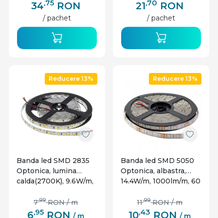
,75
,70
34
RON
21
RON
/ pachet
/ pachet
Reducere 13%
Reducere 13%
Banda led SMD 2835
Banda led SMD 5050
Optonica, lumina
Optonica, albastra,
calda(2700K), 9.6W/m,
14.4W/m, 1000lm/m, 60
600lm/m, 120 leduri/m,
leduri/m, 12V, IP54
12V, IP20
,99
,99
7
RON
/ m
11
RON
/ m
,95
,43
6
RON
10
RON
/ m
/ m