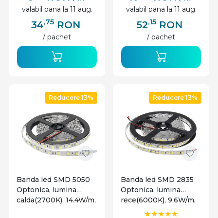
valabil pana la 11 aug.
valabil pana la 11 aug.
,75
,15
34
RON
52
RON
/ pachet
/ pachet
Reducere 13%
Reducere 13%
Banda led SMD 5050
Banda led SMD 2835
Optonica, lumina
Optonica, lumina
calda(2700K), 14.4W/m,
rece(6000K), 9.6W/m,
1000lm/m, 60 leduri/m,
300lm/m, 120 leduri/m,