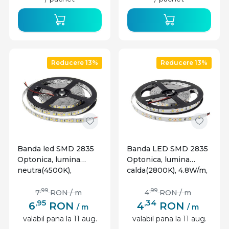
ale proiectului. Aceste optiuni extind gama de
aplicatii si permit utilizarea benzilor LED intr-o
varietate de contexte.
Reducere 13%
Reducere 13%
Banda led SMD 2835
Banda LED SMD 2835
Optonica, lumina
Optonica, lumina
neutra(4500K),
calda(2800K), 4.8W/m,
9.6W/m, 600lm/m, 120
300lm/m, 60 leduri/m,
leduri/m, 12V, IP20
12V, IP20
,99
,99
7
RON
/ m
4
RON
/ m
,95
,34
6
RON
4
RON
/ m
/ m
valabil pana la 11 aug.
valabil pana la 11 aug.