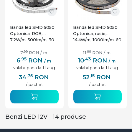
Banda led SMD 5050
Banda led SMD 5050
Optonica, RGB,
Optonica, rosie,
7.2W/m, 500lm/m, 30
14.4W/m, 1000lm/m, 60
leduri/m, 12V, IP20
leduri/m, 12V, IP54
,99
,99
7
RON
/ m
11
RON
/ m
,95
,43
6
RON
10
RON
/ m
/ m
valabil pana la 11 aug.
valabil pana la 11 aug.
,75
,15
34
RON
52
RON
/ pachet
/ pachet
Benzi LED 12V - 14 produse