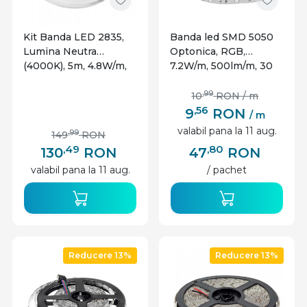
Kit Banda LED 2835,
Banda led SMD 5050
Lumina Neutra
Optonica, RGB,
(4000K), 5m, 4.8W/m,
7.2W/m, 500lm/m, 30
432lm/m, 126 LED-
leduri/m, 12V, IP54
uri/m,
,99
10
RON
/ m
Interior+Exterior,
,56
9
RON
/ m
Controller+Alimentare
valabil pana la 11 aug.
,99
149
RON
,49
,80
130
RON
47
RON
valabil pana la 11 aug.
/ pachet
Reducere 13%
Reducere 13%