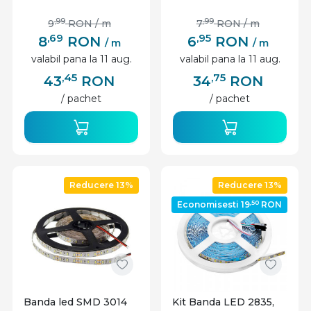
12V, IP20
12V, IP20
,99
,99
9
RON
/ m
7
RON
/ m
,69
,95
8
RON
6
RON
/ m
/ m
valabil pana la 11 aug.
valabil pana la 11 aug.
,45
,75
43
RON
34
RON
/ pachet
/ pachet
Reducere 13%
Reducere 13%
,50
Economisesti 19
RON
Banda led SMD 3014
Kit Banda LED 2835,