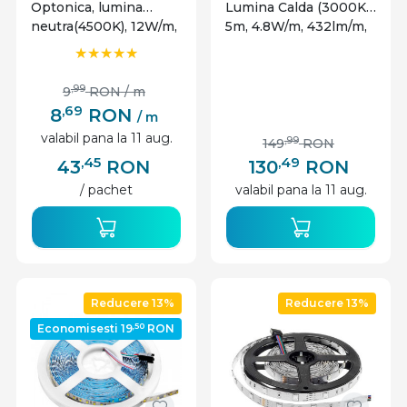
Optonica, lumina
Lumina Calda (3000K),
neutra(4500K), 12W/m,
5m, 4.8W/m, 432lm/m,
1000lm/m, 120
126 LEDuri/m,
leduri/m, 12V, IP20
Controller+Alimentare
,99
9
RON
/ m
,69
8
RON
/ m
valabil pana la 11 aug.
,99
149
RON
,45
,49
43
RON
130
RON
/ pachet
valabil pana la 11 aug.
Reducere 13%
Reducere 13%
,50
Economisesti 19
RON