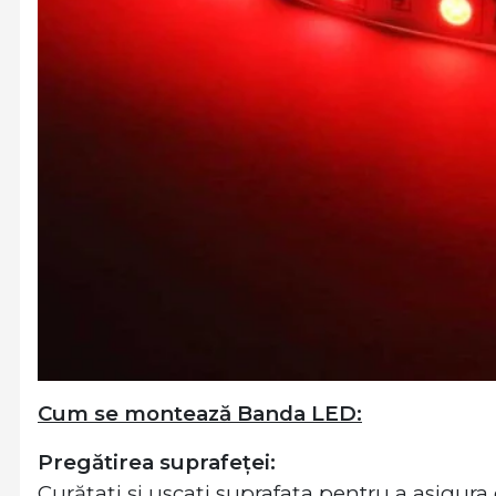
Cum se montează Banda LED:
Pregătirea suprafeței:
Curățați și uscați suprafața pentru a asigura