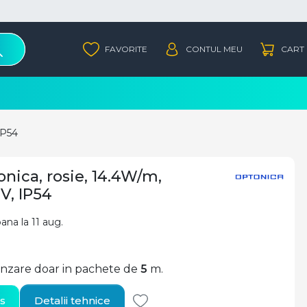
IP54
ica, rosie, 14.4W/m,
V, IP54
pana la 11 aug.
vanzare doar in pachete de
5
m.
s
Detalii tehnice