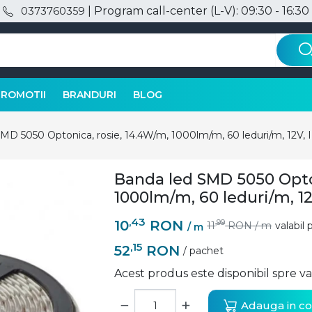
| Program call-center (L-V): 09:30 - 16:30
0373760359
PROMOTII
BRANDURI
BLOG
MD 5050 Optonica, rosie, 14.4W/m, 1000lm/m, 60 leduri/m, 12V, 
Banda led SMD 5050 Opton
1000lm/m, 60 leduri/m, 12
,43
10
RON
,99
11
RON
/ m
valabil 
/ m
,15
52
RON
/ pachet
Acest produs este disponibil spre 
−
+
Adauga in co