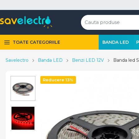
TOATE CATEGORIILE
BANDA LED
Savelectro
Banda LED
Benzi LED 12V
Banda led S
Reducere 13%