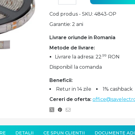
Cod produs - SKU
4843-OP
Garantie: 2 ani
Livrare oriunde in Romania
Metode de livrare:
,99
Livrare la adresa: 22
RON
Disponibil la comanda
Beneficii:
Retur in 14 zile
1% cashback
Cereri de oferta:
office@savelectro
RE
DETALII
CE SPUN CLIENTII
DOCUMENTE ADI