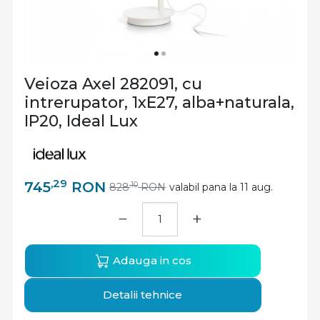
Veioza Axel 282091, cu
intrerupator, 1xE27, alba+naturala,
IP20, Ideal Lux
,29
745
RON
,10
828
RON
valabil pana la 11 aug.
−
+
Adauga in cos
Detalii tehnice