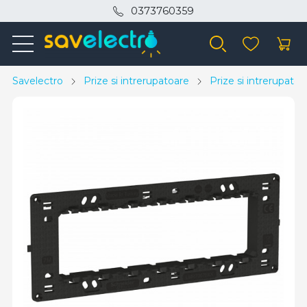
0373760359
Savelectro
Prize si intrerupatoare
Prize si intrerupato