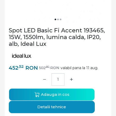
Spot LED Basic Fi Accent 193465,
15W, 1550lm, lumina calda, IP20,
alb, Ideal Lux
,52
452
RON
,80
502
RON
valabil pana la 11 aug.
−
+
Adauga in cos
Detalii tehnice