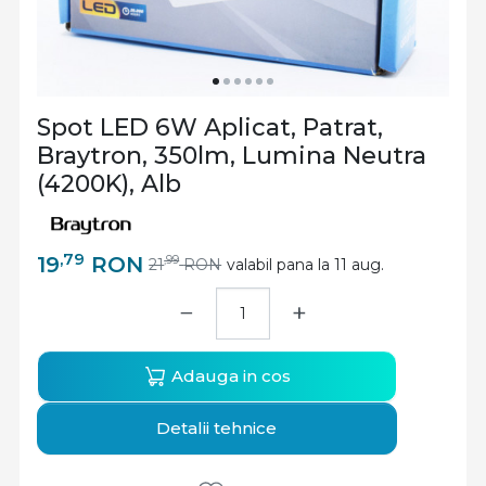
Spot LED 6W Aplicat, Patrat,
Braytron, 350lm, Lumina Neutra
(4200K), Alb
,79
19
RON
,99
21
RON
valabil pana la 11 aug.
−
+
Adauga in cos
Detalii tehnice