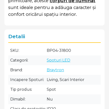
primitoare, aceste
corpuri de iluminat
sunt ideale pentru a adăuga caracter și
confort oricărui spațiu interior.
Detalii
SKU
BP04-31800
Categorii
Spoturi LED
Brand
Braytron
Incapere Spoturi
Living, Scari Interior
Tip produs
Spot
Dimabil
Nu
Clasa de protectie
IP20