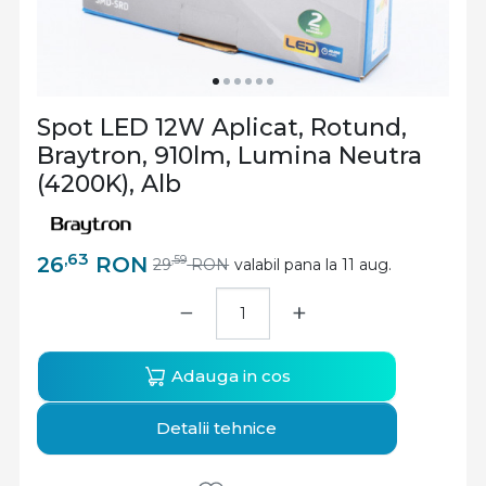
Spot LED 12W Aplicat, Rotund,
Braytron, 910lm, Lumina Neutra
(4200K), Alb
,63
26
RON
,59
29
RON
valabil pana la 11 aug.
−
+
Adauga in cos
Detalii tehnice