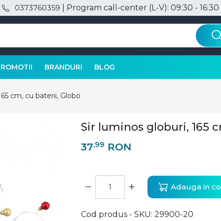
| Program call-center (L-V): 09:30 - 16:30
0373760359
PROMOTII
BRANDURI
BLOG
165 cm, cu baterii, Globo
Sir luminos globuri, 165 c
,99
37
RON
−
+
Adauga in co
Cod produs - SKU
29900-20