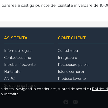
ti parerea si castiga puncte de loialitate in valoare de 10,
ASISTENTA
CONT CLIENT
Informatii legale
Contul meu
Contacteaza-ne
Inregistrare
Intrebari frecvente
Recuperare parola
Harta site
Istoric comenzi
ANPC
Produse favorite
Solutionarea litigiilor
tea dorita. Navigand in continuare, sunteti de acord cu
Politica 
mbunatatita.