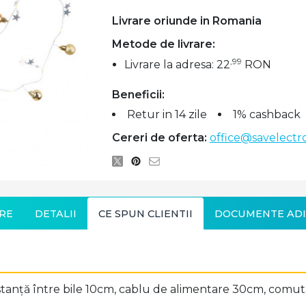
Livrare oriunde in Romania
Metode de livrare:
,99
Livrare la adresa: 22
RON
Beneficii:
Retur in 14 zile
1% cashback
Cereri de oferta:
office@savelectro
RE
DETALII
CE SPUN CLIENTII
DOCUMENTE ADI
 distanță între bile 10cm, cablu de alimentare 30cm, comut