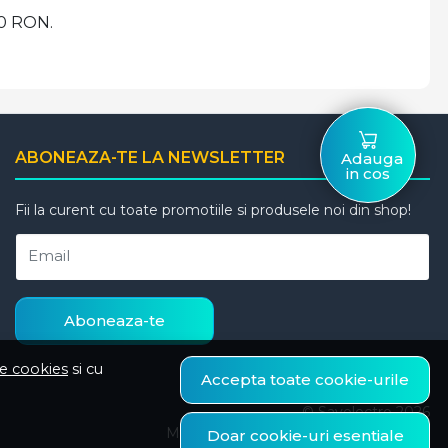
00 RON.
ABONEAZA-TE LA NEWSLETTER
Adauga
in cos
Fii la curent cu toate promotiile si produsele noi din shop!
Email
Aboneaza-te
de cookies
si cu
Accepta toate cookie-urile
© Savelectro 2026
Magazin online creat cu MerchantPro
Doar cookie-uri esentiale