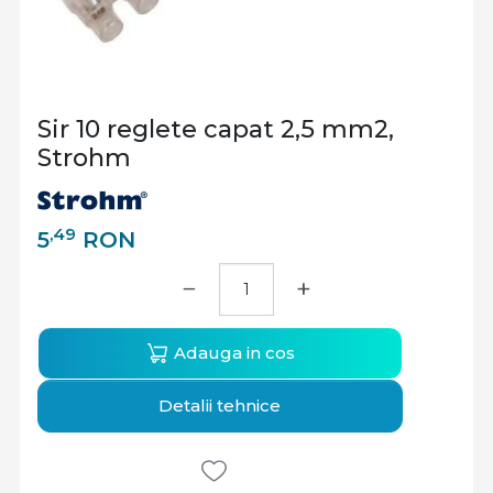
Sir 10 reglete capat 2,5 mm2,
Strohm
,49
5
RON
−
+
Adauga in cos
Detalii tehnice