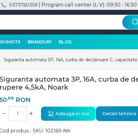
| Program call-center (L-V): 09:30 - 16:30
0373760359
PROMOTII
BRANDURI
BLOG
Siguranta automata 3P, 16A, curba de declansare C, capacitate
Siguranta automata 3P, 16A, curba de d
rupere 4,5kA, Noark
,99
50
RON
−
+
Adauga in cos
Detalii tehnice
Cod produs - SKU
102169-NK