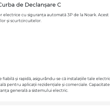
 Curba de Declanșare C
or electrice cu siguranța automată 3P de la Noark. Acest 
or și scurtcircuitelor.
iabilă și rapidă, asigurându-se că instalațiile tale elect
eală pentru aplicații rezidențiale și comerciale. Capacit
ranța generală a sistemului electric.