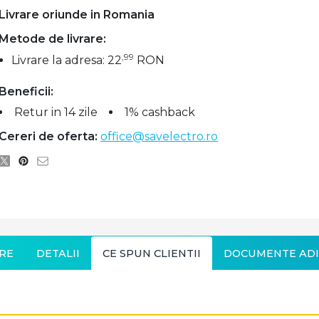
Livrare oriunde in Romania
Metode de livrare:
,99
Livrare la adresa: 22
RON
Beneficii:
Retur in 14 zile
1% cashback
Cereri de oferta:
office@savelectro.ro
RE
DETALII
CE SPUN CLIENTII
DOCUMENTE ADI