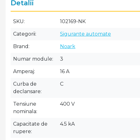
Detalii
SKU
102169-NK
Categorii
Sigurante automate
Brand
Noark
Numar module
3
Amperaj
16 A
Curba de
C
declansare
Tensiune
400 V
nominala
Capacitate de
4.5 kA
rupere