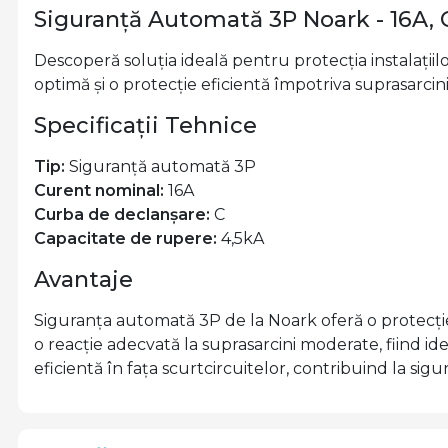
Siguranță Automată 3P Noark - 16A,
Descoperă soluția ideală pentru protecția instalațiil
optimă și o protecție eficientă împotriva suprasarcinil
Specificații Tehnice
Tip:
Siguranță automată 3P
Curent nominal:
16A
Curba de declanșare:
C
Capacitate de rupere:
4,5kA
Avantaje
Siguranța automată 3P de la Noark oferă o protecție f
o reacție adecvată la suprasarcini moderate, fiind id
eficientă în fața scurtcircuitelor, contribuind la sigu