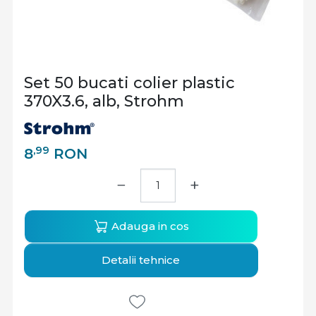
Set 50 bucati colier plastic
370X3.6, alb, Strohm
,99
8
RON
−
+
Adauga in cos
Detalii tehnice