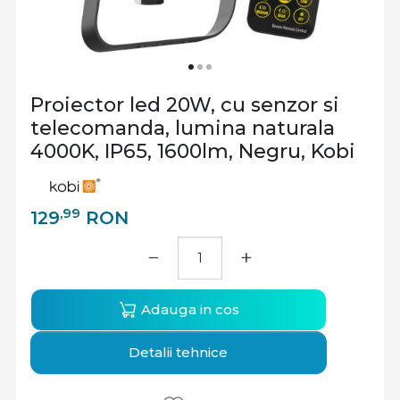
Proiector led 20W, cu senzor si
telecomanda, lumina naturala
4000K, IP65, 1600lm, Negru, Kobi
,99
129
RON
−
+
Adauga in cos
Detalii tehnice