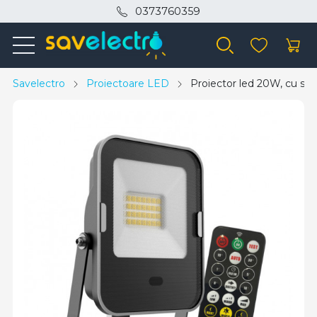
0373760359
Savelectro
Proiectoare LED
Proiector led 20W, cu se