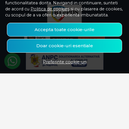
functionalitatea dorita. Navigand in continuare, sunteti
de acord cu
Politica de cookies
si cu plasarea de cookies,
cu scopul de a va oferi o experienta imbunatatita.
Accepta toate cookie-urile
Doar cookie-uri esentiale
Preferinte cookie-uri
© Savelectro 2026
Magazin online creat cu MerchantPro