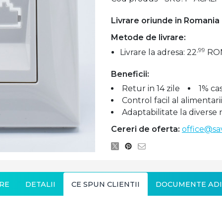
Livrare oriunde in Romania
Metode de livrare:
,99
Livrare la adresa: 22
RO
Beneficii:
Retur in 14 zile
1% ca
Control facil al alimentari
Adaptabilitate la diverse 
Cereri de oferta:
office@sa
RE
DETALII
CE SPUN CLIENTII
DOCUMENTE ADI