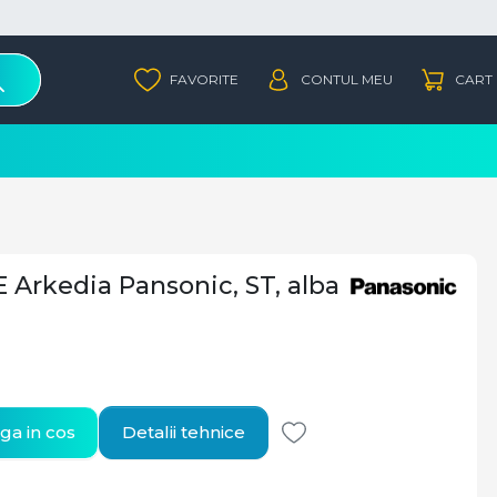
E Arkedia Pansonic, ST, alba
a in cos
Detalii tehnice