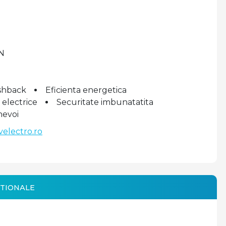
N
shback
Eficienta energetica
i electrice
Securitate imbunatatita
nevoi
velectro.ro
TIONALE