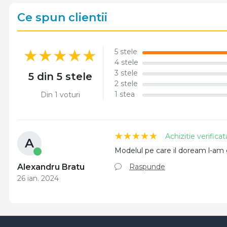
Ce spun clientii
5 stele
4 stele
3 stele
5 din 5 stele
2 stele
1 stea
Din 1 voturi
Achizitie verificat
A
Modelul pe care il doream l-am g
Raspunde
Alexandru Bratu
26 ian. 2024