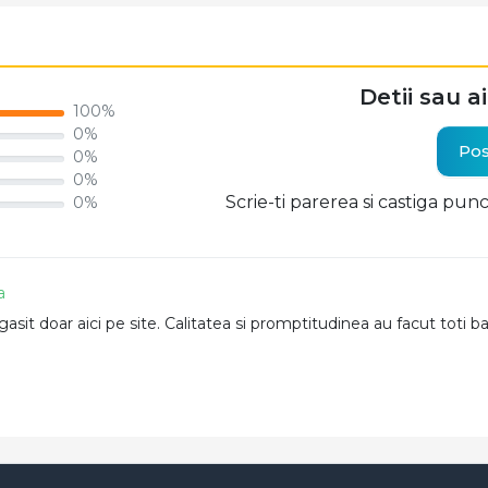
Detii sau a
100%
0%
Pos
0%
0%
Scrie-ti parerea si castiga pun
0%
a
asit doar aici pe site. Calitatea si promptitudinea au facut toti 