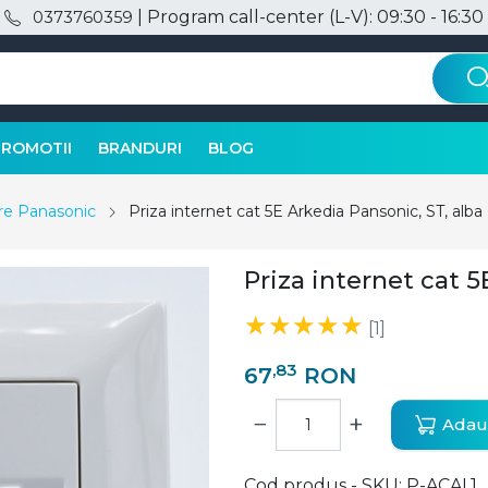
| Program call-center (L-V): 09:30 - 16:30
0373760359
PROMOTII
BRANDURI
BLOG
are Panasonic
Priza internet cat 5E Arkedia Pansonic, ST, alba
Priza internet cat 5
[1]
,83
67
RON
−
+
Adaug
Cod produs - SKU
P-ACAL1