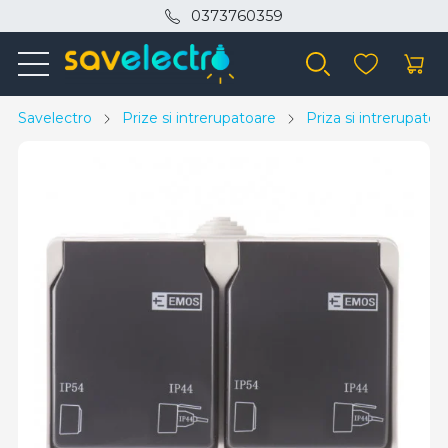
0373760359
Savelectro
Prize si intrerupatoare
Priza si intrerupatoa