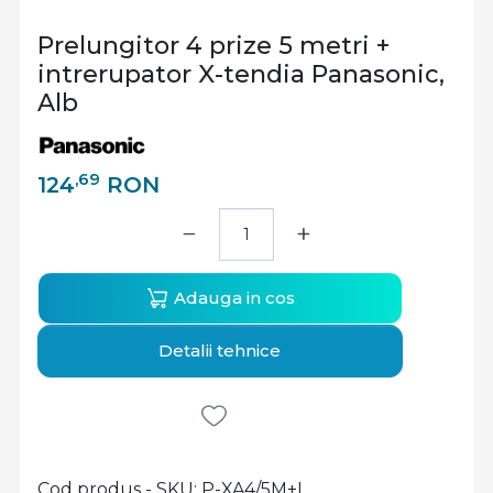
Prelungitor 4 prize 5 metri +
intrerupator X-tendia Panasonic,
Alb
,69
124
RON
−
+
Adauga in cos
Detalii tehnice
Cod produs - SKU
P-XA4/5M+I