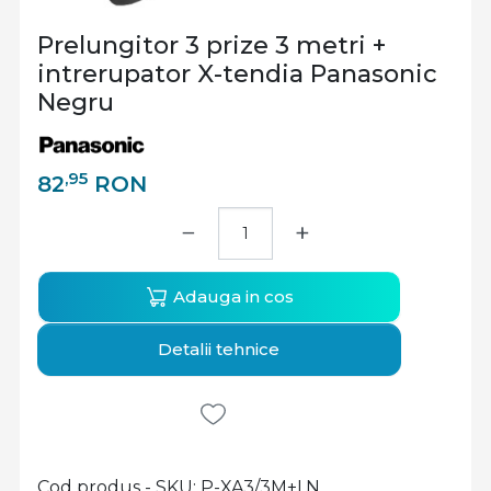
Prelungitor 3 prize 3 metri +
intrerupator X-tendia Panasonic
Negru
,95
82
RON
−
+
Adauga in cos
Detalii tehnice
Cod produs - SKU
P-XA3/3M+I.N