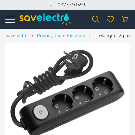
0373760359
Savelectro
Prelungitoare Electrice
Prelungitor 3 prize