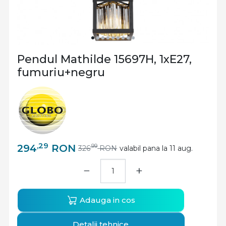
Pendul Mathilde 15697H, 1xE27,
fumuriu+negru
,29
294
RON
,99
326
RON
valabil pana la 11 aug.
−
+
Adauga in cos
Detalii tehnice