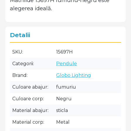
Mathilde 15697H fumuriu-negru este
alegerea ideală.
Detalii
SKU
15697H
Categorii
Pendule
Brand
Globo Lighting
Culoare abajur
fumuriu
Culoare corp
Negru
Material abajur
sticla
Material corp
Metal