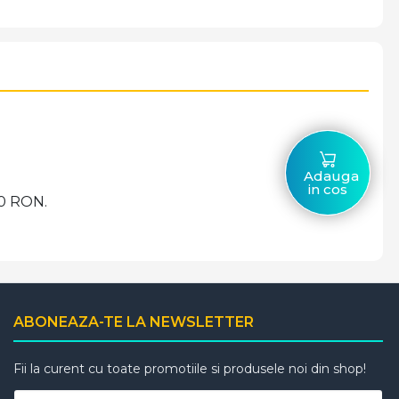
Adauga
in cos
00 RON.
ABONEAZA-TE LA NEWSLETTER
Fii la curent cu toate promotiile si produsele noi din shop!