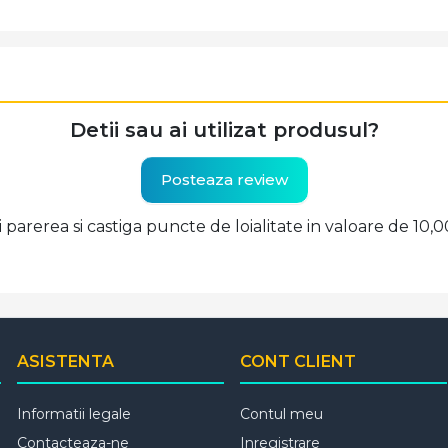
Detii sau ai utilizat produsul?
Posteaza review
ti parerea si castiga puncte de loialitate in valoare de 10,
ASISTENTA
CONT CLIENT
Informatii legale
Contul meu
Contacteaza-ne
Inregistrare