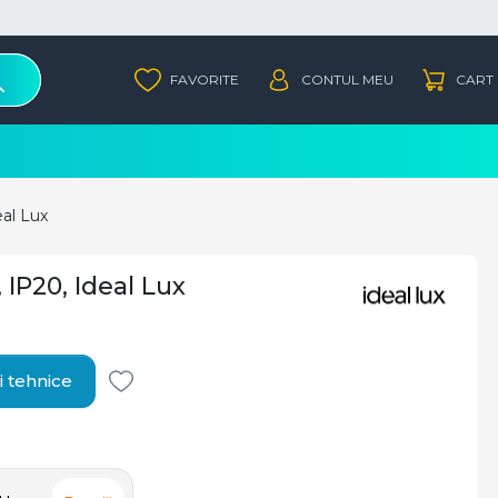
eal Lux
 IP20, Ideal Lux
i tehnice