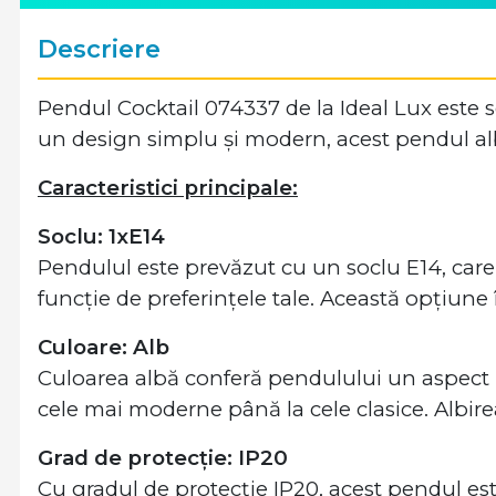
Descriere
Pendul Cocktail 074337 de la Ideal Lux este s
un design simplu și modern, acest pendul alb 
Caracteristici principale:
Soclu: 1xE14
Pendulul este prevăzut cu un soclu E14, care îț
funcție de preferințele tale. Această opțiune 
Culoare: Alb
Culoarea albă conferă pendulului un aspect lum
cele mai moderne până la cele clasice. Albirea
Grad de protecție: IP20
Cu gradul de protecție IP20, acest pendul este