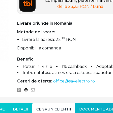
Cumpara acum, plateste mai tarz
de la
23,25 RON
/ Luna
Livrare oriunde in Romania
Metode de livrare:
,99
Livrare la adresa: 22
RON
Disponibil la comanda
Beneficii:
Retur in 14 zile
1% cashback
Adaptabi
Imbunatatesc atmosfera si estetica spatiului
Cereri de oferta:
office@savelectro.ro
RE
DETALII
CE SPUN CLIENTII
DOCUMENTE ADI