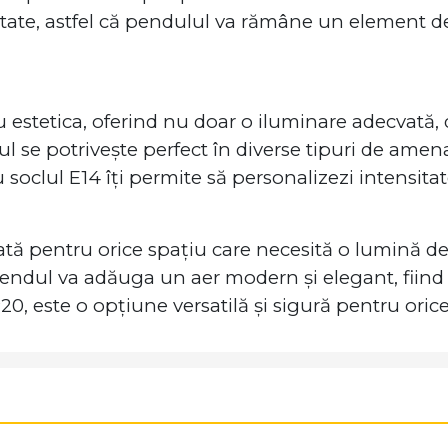
itate, astfel că pendulul va rămâne un element de
estetica, oferind nu doar o iluminare adecvată, 
 se potrivește perfect în diverse tipuri de amenajă
 soclul E14 îți permite să personalizezi intensitat
ă pentru orice spațiu care necesită o lumină de ca
pendul va adăuga un aer modern și elegant, fiind î
0, este o opțiune versatilă și sigură pentru oric