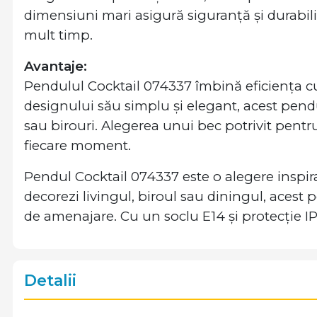
dimensiuni mari asigură siguranță și durabil
mult timp.
Avantaje:
Pendulul Cocktail 074337 îmbină eficiența cu 
designului său simplu și elegant, acest pendul
sau birouri. Alegerea unui bec potrivit pentru
fiecare moment.
Pendul Cocktail 074337 este o alegere inspirat
decorezi livingul, biroul sau diningul, acest 
de amenajare. Cu un soclu E14 și protecție IP2
Detalii