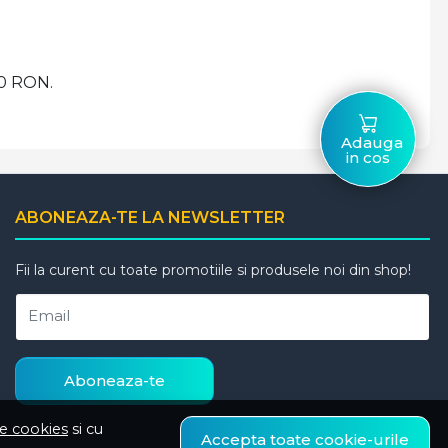
00 RON.
Adauga
in cos
ABONEAZA-TE LA NEWSLETTER
Fii la curent cu toate promotiile si produsele noi din shop!
Email
Aboneaza-te
de cookies
si cu
Accepta toate cookie-urile