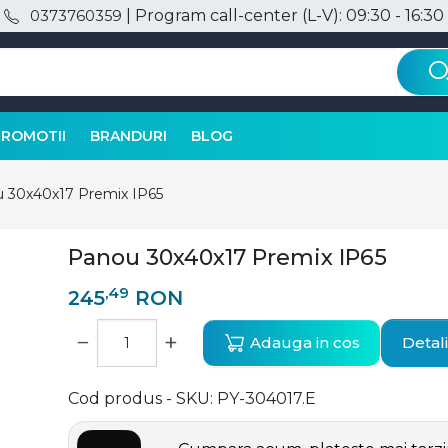
| Program call-center (L-V): 09:30 - 16:30
0373760359
PROMOTII
BRANDURI
BLOG
 30x40x17 Premix IP65
Panou 30x40x17 Premix IP65
,49
245
RON
−
+
Adauga in cos
Detali
Cod produs - SKU
PY-304017.E