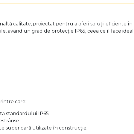
 calitate, proiectat pentru a oferi soluții eficiente în di
icile, având un grad de protecție IP65, ceea ce îl face ide
rintre care:
ită standardului IP65.
estrânse.
te superioară utilizate în construcție.