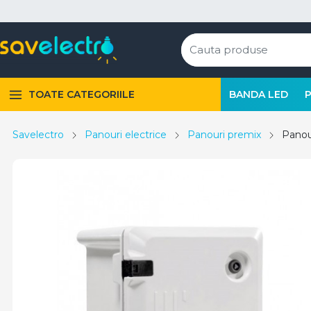
TOATE CATEGORIILE
BANDA LED
Savelectro
Panouri electrice
Panouri premix
Panou