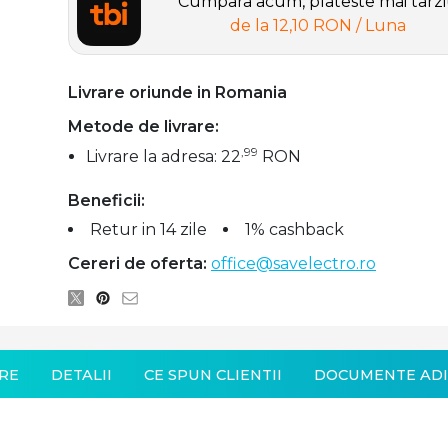
Cumpara acum, plateste mai tarz
de la
12,10 RON
/ Luna
Livrare oriunde in Romania
Metode de livrare:
,99
Livrare la adresa: 22
RON
Beneficii:
Retur in 14 zile
1% cashback
Cereri de oferta:
office@savelectro.ro
RE
DETALII
CE SPUN CLIENTII
DOCUMENTE ADI