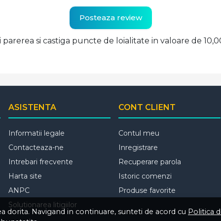
Posteaza review
ti parerea si castiga puncte de loialitate in valoare de 10,
ASISTENTA
CONT CLIENT
Informatii legale
Contul meu
Contacteaza-ne
Inregistrare
Intrebari frecvente
Recuperare parola
Harta site
Istoric comenzi
ANPC
Produse favorite
Solutionarea litigiilor
tea dorita. Navigand in continuare, sunteti de acord cu
Politica 