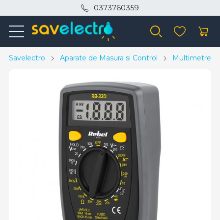
0373760359
Savelectro
Aparate de Masura si Control
Multimetre si