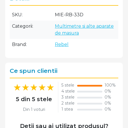
SKU
MIE-RB-33D
Categorii
Multimetre si alte aparate
de masura
Brand
Rebel
Ce spun clientii
5 stele
100%
4 stele
0%
3 stele
0%
5 din 5 stele
2 stele
0%
1 stea
0%
Din 1 voturi
Detii sau ai utilizat produsul?