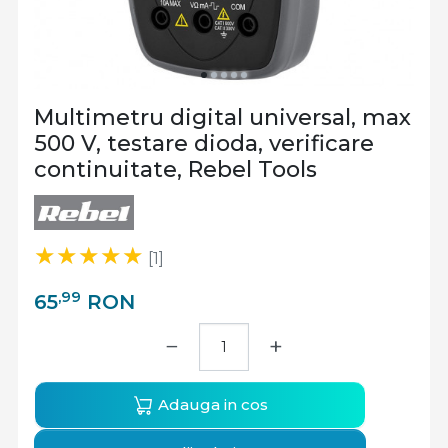
Multimetru digital universal, max
500 V, testare dioda, verificare
continuitate, Rebel Tools
[1]
,99
65
RON
−
+
Adauga in cos