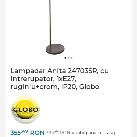
Lampadar Anita 24703SR, cu
intrerupator, 1xE27,
ruginiu+crom, IP20, Globo
,49
355
RON
,99
394
RON
valabil pana la 11 aug.