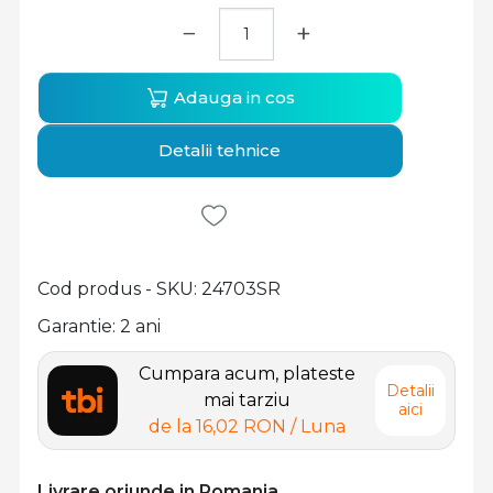
−
+
Adauga in cos
Detalii tehnice
Cod produs - SKU
24703SR
Garantie: 2 ani
Cumpara acum, plateste
Detalii
mai tarziu
aici
de la
16,02 RON
/ Luna
Livrare oriunde in Romania