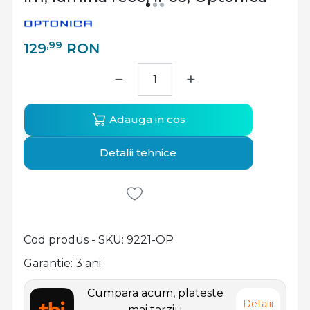
,99
129
RON
−
+
Adauga in cos
Detalii tehnice
Cod produs - SKU
9221-OP
Garantie: 3 ani
Cumpara acum, plateste
Detalii
mai tarziu