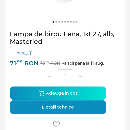
Lampa de birou Lena, 1xE27, alb,
Masterled
,99
71
RON
,99
79
RON
valabil pana la 11 aug.
−
+
Adauga in cos
Detalii tehnice