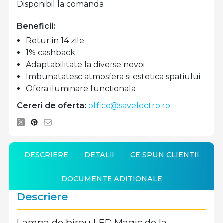
Disponibil la comanda
Beneficii:
Retur in 14 zile
1% cashback
Adaptabilitate la diverse nevoi
Imbunatatesc atmosfera si estetica spatiului
Ofera iluminare functionala
Cereri de oferta:
office@savelectro.ro
DESCRIERE
DETALII
CE SPUN CLIENTII
DOCUMENTE ADITIONALE
Descriere
Lampa de birou LED Magic de la