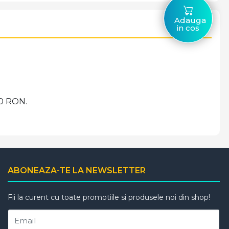
Adauga
in cos
00 RON.
ABONEAZA-TE LA NEWSLETTER
Fii la curent cu toate promotiile si produsele noi din shop!
Email