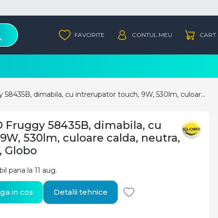
Lampa de birou LED Fruggy 58435B, dimabila, cu intrerupator touch, 9W, 530lm, culoare calda, neutra, rece, gri+crom, IP20, Globo
 Fruggy 58435B, dimabila, cu
 9W, 530lm, culoare calda, neutra,
, Globo
bil pana la 11 aug.
a in cos
Detalii tehnice