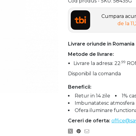
Cod produs - SKU
58435G
Cumpara acum,
de la
11
Livrare oriunde in Romania
Metode de livrare:
,99
Livrare la adresa: 22
RO
Disponibil la comanda
Beneficii:
Retur in 14 zile
1% ca
Imbunatatesc atmosfera si
Ofera iluminare function
Cereri de oferta:
office@sa