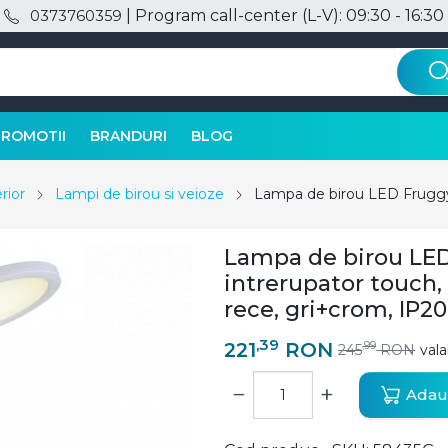
| Program call-center (L-V): 09:30 - 16:30
0373760359
PROMOTII
BRANDURI
BLOG
rior
Lampi de birou si veioze
Lampa de birou LED
intrerupator touch,
rece, gri+crom, IP20
,39
221
RON
,99
245
RON
vala
−
+
Adaug