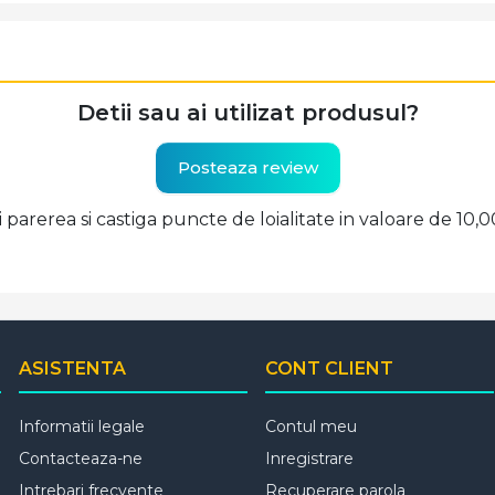
Detii sau ai utilizat produsul?
Posteaza review
ti parerea si castiga puncte de loialitate in valoare de 10,
ASISTENTA
CONT CLIENT
Informatii legale
Contul meu
Contacteaza-ne
Inregistrare
Intrebari frecvente
Recuperare parola