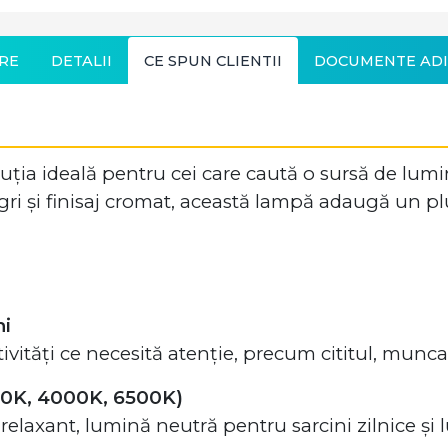
RE
DETALII
CE SPUN CLIENTII
DOCUMENTE ADI
a ideală pentru cei care caută o sursă de lumină
și finisaj cromat, această lampă adaugă un plus d
ni
vități ce necesită atenție, precum cititul, munca 
700K, 4000K, 6500K)
elaxant, lumină neutră pentru sarcini zilnice și