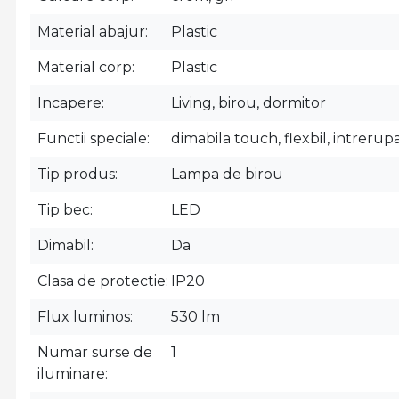
Material abajur
Plastic
Material corp
Plastic
Incapere
Living, birou, dormitor
Functii speciale
dimabila touch, flexbil, intreru
Tip produs
Lampa de birou
Tip bec
LED
Dimabil
Da
Clasa de protectie
IP20
Flux luminos
530 lm
Numar surse de
1
iluminare