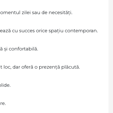
omentul zilei sau de necesități.
etează cu succes orice spațiu contemporan.
 și confortabilă.
oc, dar oferă o prezență plăcută.
lide.
re.