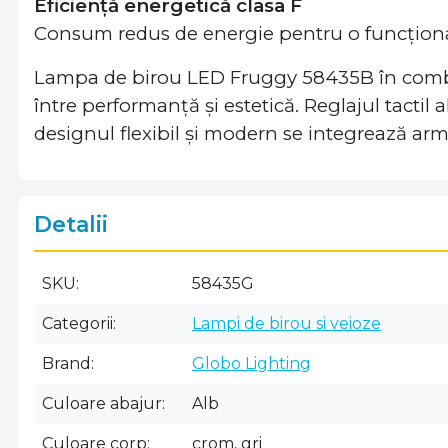
Eficiență energetică clasa F
Consum redus de energie pentru o funcționa
Lampa de birou LED Fruggy 58435B în combina
între performanță și estetică. Reglajul tactil a
designul flexibil și modern se integrează arm
Detalii
SKU
58435G
Categorii
Lampi de birou si veioze
Brand
Globo Lighting
Culoare abajur
Alb
Culoare corp
crom, gri