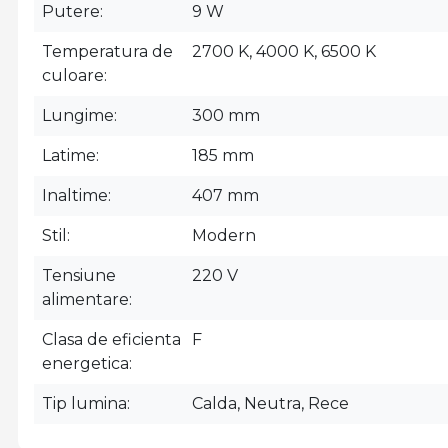
Putere
9 W
Temperatura de
2700 K, 4000 K, 6500 K
culoare
Lungime
300 mm
Latime
185 mm
Inaltime
407 mm
Stil
Modern
Tensiune
220 V
alimentare
Clasa de eficienta
F
energetica
Tip lumina
Calda, Neutra, Rece