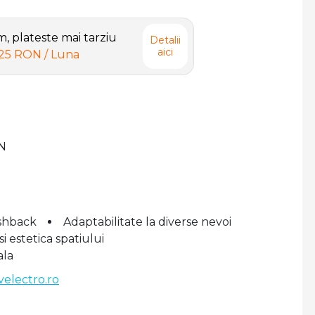
 plateste mai tarziu
Detalii
aici
,25 RON
/ Luna
N
shback
Adaptabilitate la diverse nevoi
 estetica spatiului
ala
velectro.ro