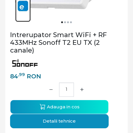
Intrerupator Smart WiFi + RF
433MHz Sonoff T2 EU TX (2
canale)
,99
84
RON
−
+
Adauga in cos
Detalii tehnice