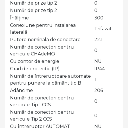
Număr de prize tip 2
0
Număr de prize tip 2
0
Înălțime
300
Conexiune pentru instalarea
Trifazat
laterală
Putere nominală de conectare
22.1
Număr de conectori pentru
0
vehicule CHAdeMO
Cu contor de energie
NU
Grad de protecție (IP)
IP44
Număr de întreruptoare automate
1
pentru punere la pământ tip B
Adâncime
206
Număr de conectori pentru
0
vehicule Tip 1 CCS
Număr de conectori pentru
0
vehicule Tip 2 CCS
Cu întreruptor AUTOMAT
NU