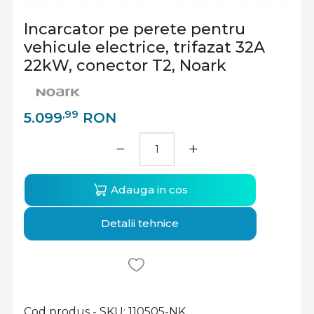
Incarcator pe perete pentru
vehicule electrice, trifazat 32A
22kW, conector T2, Noark
,99
5.099
RON
−
+
Adauga in cos
Detalii tehnice
Cod produs - SKU
110505-NK