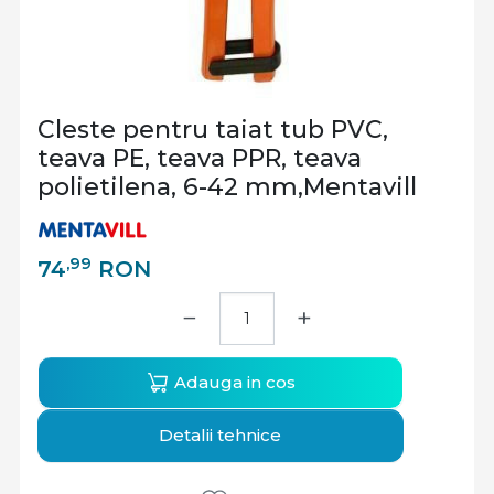
Cleste pentru taiat tub PVC,
teava PE, teava PPR, teava
polietilena, 6-42 mm,Mentavill
,99
74
RON
−
+
Adauga in cos
Detalii tehnice