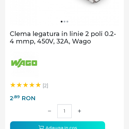
Clema legatura in linie 2 poli 0.2-
4 mmp, 450V, 32A, Wago
[2]
,89
2
RON
−
+
Adauga in cos