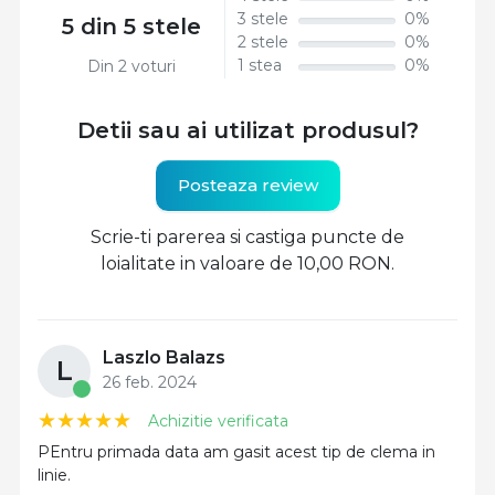
3 stele
0%
5 din 5 stele
2 stele
0%
1 stea
0%
Din 2 voturi
Detii sau ai utilizat produsul?
Posteaza review
Scrie-ti parerea si castiga puncte de
loialitate in valoare de 10,00 RON.
Laszlo Balazs
L
26 feb. 2024
Achizitie verificata
PEntru primada data am gasit acest tip de clema in
linie.