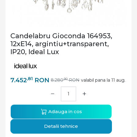
Candelabru Gioconda 164953,
12xE14, argintiu+transparent,
IP20, Ideal Lux
,81
7.452
RON
,90
8.280
RON
valabil pana la 11 aug.
−
+
Adauga in cos
Detalii tehnice