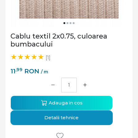
Cablu textil 2x0.75, culoarea
bumbacului
[1]
,99
11
RON
/ m
−
+
Adauga in cos
Detalii tehnice