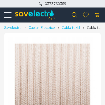
0373760359
Savelectro
Cabluri Electrice
Cablu textil
Cablu texti