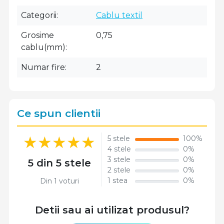
Categorii
Cablu textil
Grosime
0,75
cablu(mm)
Numar fire
2
Ce spun clientii
5 stele
100%
4 stele
0%
3 stele
0%
5 din 5 stele
2 stele
0%
1 stea
0%
Din 1 voturi
Detii sau ai utilizat produsul?