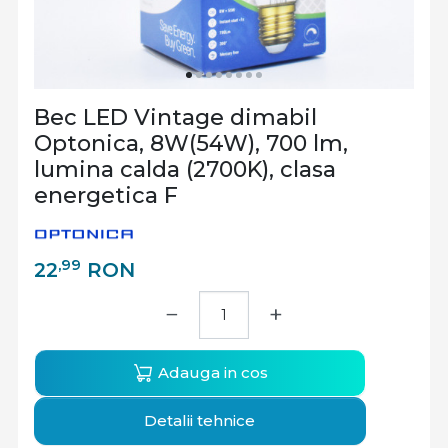
Bec LED Vintage dimabil
Optonica, 8W(54W), 700 lm,
lumina calda (2700K), clasa
energetica F
,99
22
RON
−
+
Adauga in cos
Detalii tehnice