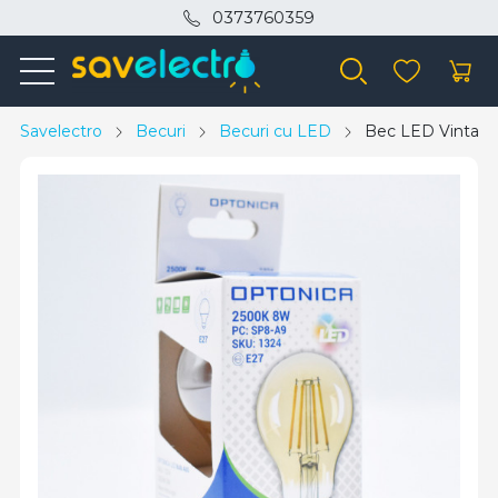
0373760359
Savelectro
Becuri
Becuri cu LED
Bec LED Vintage 