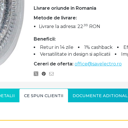
Livrare oriunde in Romania
Metode de livrare:
,99
Livrare la adresa: 22
RON
Beneficii:
Retur in 14 zile
1% cashback
E
Versatilitate in design si aplicatii
Im
Cereri de oferta:
office@savelectro.ro
ETALII
CE SPUN CLIENTII
DOCUMENTE ADITIONAL