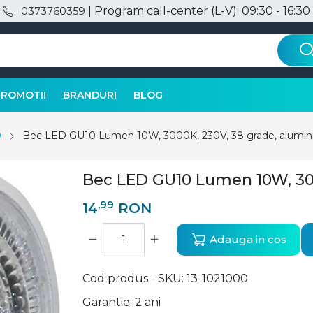
| Program call-center (L-V): 09:30 - 16:30
0373760359
PROMOTII
BRANDURI
BLOG
0
Bec LED GU10 Lumen 10W, 3000K, 230V, 38 grade, aluminiu
Bec LED GU10 Lumen 10W, 3000
,99
14
RON
−
+
Adauga in cos
Cod produs - SKU
13-1021000
Garantie: 2 ani