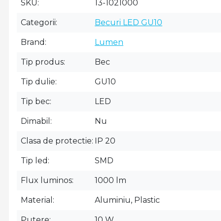
SKU
13-1021000
Categorii
Becuri LED GU10
Brand
Lumen
Tip produs
Bec
Tip dulie
GU10
Tip bec
LED
Dimabil
Nu
Clasa de protectie
IP 20
Tip led
SMD
Flux luminos
1000 lm
Material
Aluminiu, Plastic
Putere
10 W