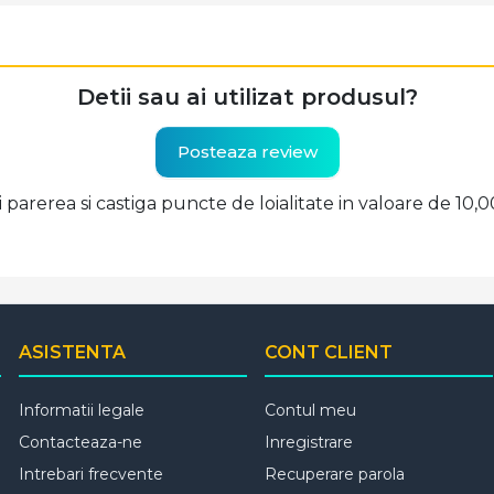
Detii sau ai utilizat produsul?
Posteaza review
ti parerea si castiga puncte de loialitate in valoare de 10,
ASISTENTA
CONT CLIENT
Informatii legale
Contul meu
Contacteaza-ne
Inregistrare
Intrebari frecvente
Recuperare parola