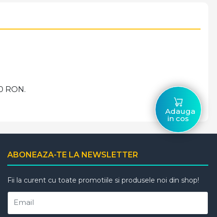
00 RON.
Adauga
in cos
ABONEAZA-TE LA NEWSLETTER
Fii la curent cu toate promotiile si produsele noi din shop!
Email