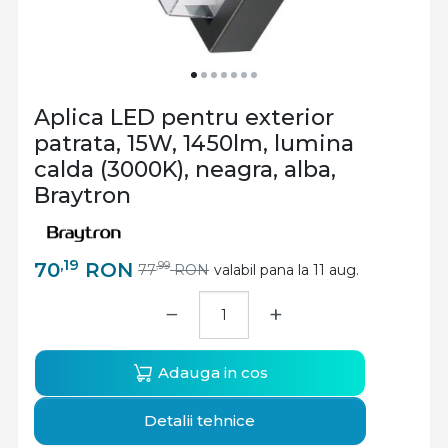
Aplica LED pentru exterior
patrata, 15W, 1450lm, lumina
calda (3000K), neagra, alba,
Braytron
,19
70
RON
,99
77
RON
valabil pana la 11 aug.
−
+
Adauga in cos
Detalii tehnice