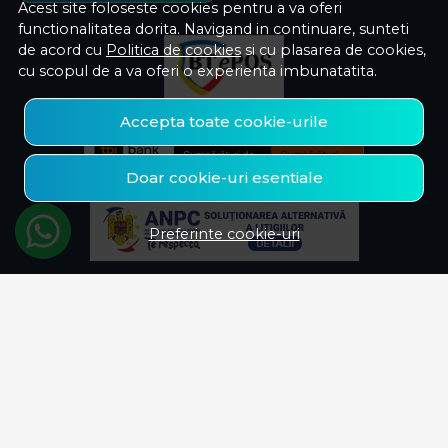
Acest site foloseste cookies pentru a va oferi
functionalitatea dorita. Navigand in continuare, sunteti
de acord cu
Politica de cookies
si cu plasarea de cookies,
cu scopul de a va oferi o experienta imbunatatita.
Accepta toate cookie-urile
Doar cookie-uri esentiale
Preferinte cookie-uri
© Savelectro 2026
Magazin online creat cu MerchantPro