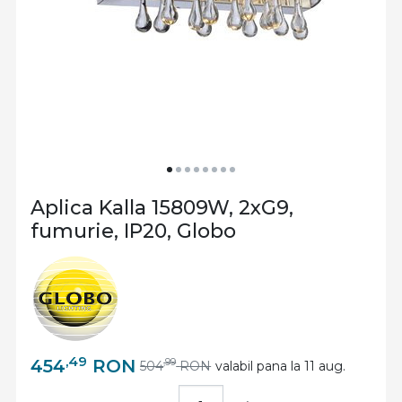
Aplica Kalla 15809W, 2xG9,
fumurie, IP20, Globo
,49
454
RON
,99
504
RON
valabil pana la 11 aug.