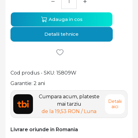
−
+
Adauga in cos
Detalii tehnice
Cod produs - SKU
15809W
Garantie: 2 ani
Cumpara acum, plateste
Detalii
mai tarziu
aici
de la
19,53 RON
/ Luna
Livrare oriunde in Romania