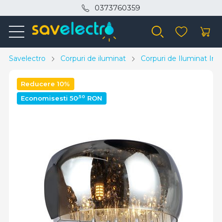
0373760359
Savelectro
Corpuri de iluminat
Corpuri de Iluminat Inte
Reducere 10%
,50
Economisesti 50
RON