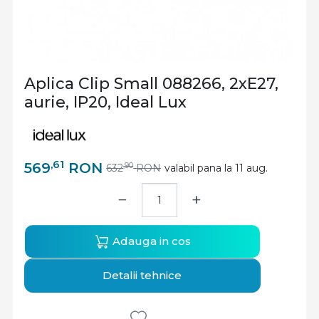
Aplica Clip Small 088266, 2xE27,
aurie, IP20, Ideal Lux
,61
569
RON
,90
632
RON
valabil pana la 11 aug.
−
+
Adauga in cos
Detalii tehnice